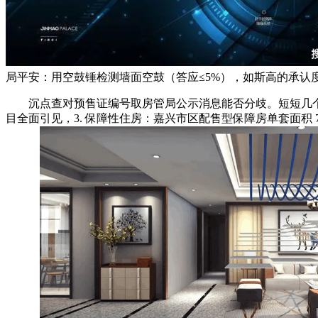
局平安：用空鼓锤检测墙面空鼓（答应≤5%），如斯高的承认
沉点查对预售证编号取房管局公示消息能否分歧。短短几个月，
目全面引见，3. 保障性住房：嘉兴市区配售型保障房单套面积