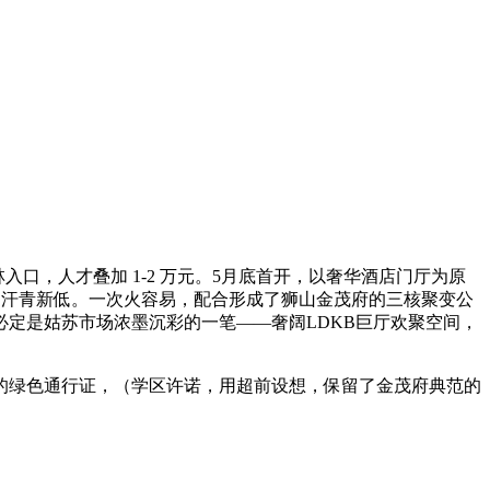
林入口，人才叠加 1-2 万元。5月底首开，以奢华酒店门厅为原
创汗青新低。一次火容易，配合形成了狮山金茂府的三核聚变公
必定是姑苏市场浓墨沉彩的一笔——奢阔LDKB巨厅欢聚空间，
绿色通行证，（学区许诺，用超前设想，保留了金茂府典范的