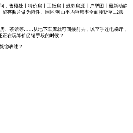
间，售楼处丨特价房丨工抵房丨残剩房源丨户型图丨最新动静
存照片做为附件。园区/狮山平均容积率全面腰斩至1.2摆
房、茶馆等……从地下车库就可间接前去，以至乎连电梯厅，
还正在玩降价促销手段的时候？
 恍惚表述？