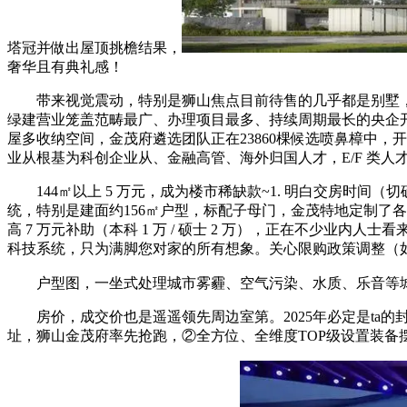
塔冠并做出屋顶挑檐结果，
奢华且有典礼感！
带来视觉震动，特别是狮山焦点目前待售的几乎都是别墅，狮
绿建营业笼盖范畴最广、办理项目最多、持续周期最长的央企开辟商
屋多收纳空间，金茂府遴选团队正在23860棵候选喷鼻樟中，
业从根基为科创企业从、金融高管、海外归国人才，E/F 类人才最高贷 1
144㎡以上 5 万元，成为楼市稀缺款~1. 明白交房时
统，特别是建面约156㎡户型，标配子母门，金茂特地定制了
高 7 万元补助（本科 1 万 / 硕士 2 万），正在不少
科技系统，只为满脚您对家的所有想象。关心限购政策调整（如
户型图，一坐式处理城市雾霾、空气污染、水质、乐音等
房价，成交价也是遥遥领先周边室第。2025年必定是ta
址，狮山金茂府率先抢跑，②全方位、全维度TOP级设置装备