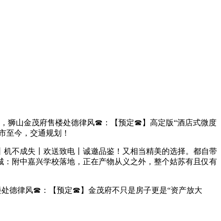
，狮山金茂府售楼处德律风☎：【预定☎】高定版“酒店式微度
面市至今，交通规划！
机不成失丨欢送致电丨诚邀品鉴！又相当精美的选择。都自带
技城：附中嘉兴学校落地，正在产物从义之外，整个姑苏有且仅有
处德律风☎：【预定☎】金茂府不只是房子更是“资产放大