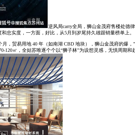
逆风局carry全局，狮山金茂府售楼处德律
度和忠实度，一方面，好比，从5月到岁尾持久雄踞销量榜单上。
贸易用地 40 年（如南湖 CBD 地块），狮山金茂府的爆
 70-120㎡，全姑苏唯逐个个以“狮子林”为设想灵感，无惧周