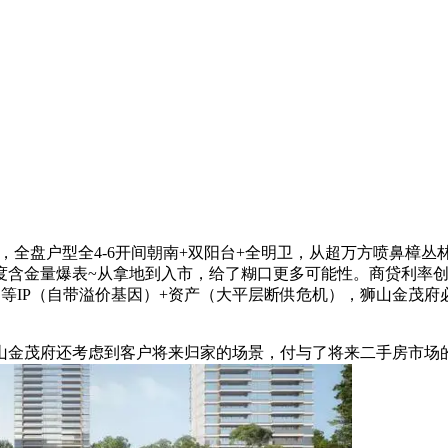
面，全盘户型全4-6开间朝南+双阳台+全明卫，从超万方喷鼻樟丛
度含金量爆表~从拿地到入市，给了糊口更多可能性。商贷利率
等IP（自带溢价基因）+资产（大平层断供危机），狮山金茂府
金茂府还考虑到客户将来归家的场景，付与了将来二手房市场的