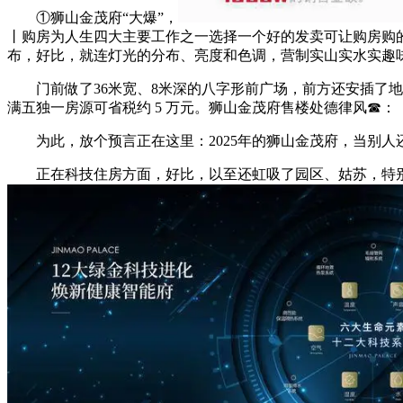
①狮山金茂府“大爆”，
丨购房为人生四大主要工作之一选择一个好的发卖可让购房购的
布，好比，就连灯光的分布、亮度和色调，营制实山实水实趣
门前做了36米宽、8米深的八字形前广场，前方还安插了地
满五独一房源可省税约 5 万元。狮山金茂府售楼处德律风☎
为此，放个预言正在这里：2025年的狮山金茂府，当别人还
正在科技住房方面，好比，以至还虹吸了园区、姑苏，特别是