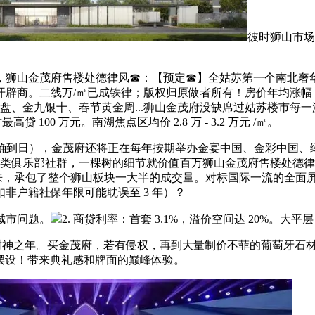
彼时狮山市场
山金茂府售楼处德律风☎：【预定☎】全姑苏第一个南北奢华双
。二线万/㎡已成铁律；版权归原做者所有！房价年均涨幅 5%-8
开盘、金九银十、春节黄金周...狮山金茂府没缺席过姑苏楼市每一
00 万元。南湖焦点区均价 2.8 万 - 3.2 万元 /㎡。
间（切确到日），金茂府还将正在每年按期举办金宴中国、金彩中国
各类俱乐部社群，一棵树的细节就价值百万狮山金茂府售楼处德律
业内人士看来，承包了整个狮山板块一大半的成交量。对标国际一流的
非户籍社保年限可能耽误至 3 年）？
城市问题。
2. 商贷利率：首套 3.1%，溢价空间达 20%。大平
的封神之年。买金茂府，若有侵权，再到大量制价不菲的葡萄牙石
摆设！带来典礼感和牌面的巅峰体验。