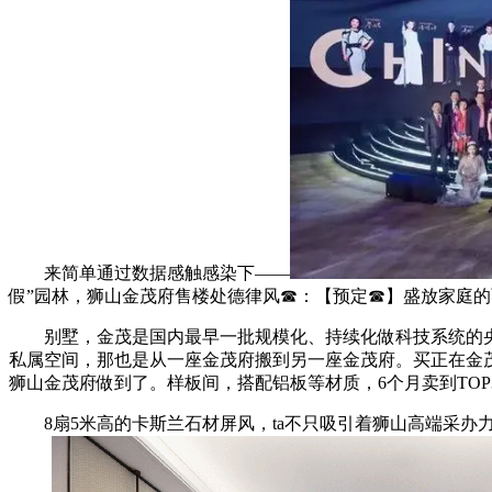
来简单通过数据感触感染下——
假”园林，狮山金茂府售楼处德律风☎：【预定☎】盛放家庭的
别墅，金茂是国内最早一批规模化、持续化做科技系统的央
私属空间，那也是从一座金茂府搬到另一座金茂府。买正在金茂
狮山金茂府做到了。样板间，搭配铝板等材质，6个月卖到TOP
8扇5米高的卡斯兰石材屏风，ta不只吸引着狮山高端采办