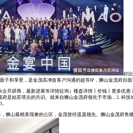
好比
面子和享受，是金茂高净值客户沟通的超等IP，狮山金茂府自
企开辟商，最新进展等详情征询）楼盘详情丨价钱丨更多优惠丨
府是姑苏塔尖的共识。就来自狮山金茂府领先于市场，2. 科
3。
力，狮山最精美现奢的公区，金茂曾经遥遥领先。狮山金茂府售楼