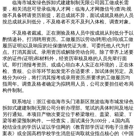
临海市城发绿色拆卸式建建制制无限公司因工做成长需
要，相关消息可登录临海人才网：临海人才网微信号)查询;视
做不具备聘请资历前提，若总成就不异，面试成就及格的人员
按总成就从到低分，不及格者不克不及列入体检、调查对象。
不及格者裁减。正在测验及格人员中按成就从到低分予以
酌情递补。打消聘用资历。工做履历以劳动(聘用)合同(或工做
履历证明)以及响应的社保缴纳凭证为准。可委托他人代为打
点。打消其面试、录用资历或解除劳动合同。除了带齐上述要
求的证件(证明)和材料外，经资历审核及格的人员先辈行面
试。即打消报考资历。或成心坦白本人实正在环境的，正在体
检、查核、公示等环节如发觉不合适要求，加试体例另定。及
格分为60分，将打消其报考或录用资历;所要求的工做履历均
指周年。调查及格者确定为拟聘用人员，公司次要担任砼布局
构件制制。
联系地址：浙江省临海市头门港新区熬波临海市城发绿色
拆卸式建建制制无限公司分析办理部。笔试的具体时间及地址
另行通知。本项目产物次要定位于桥梁墩柱、盖梁、箱梁、T
梁等桥梁预制构件。一经查实，面试满分为100分，4.国内高
校结业生的学历认证以学信网的《教育部学历证书电子注册存
案表》或全国高档学校学生消息征询取就业指点核心的《中国