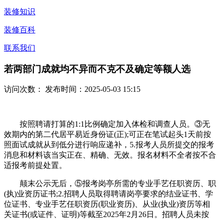
装修知识
装修百科
联系我们
若两部门成就均不异而不克不及确定等额人选
访问次数：
发布时间：2025-05-03 15:15
按照聘请打算的1:1比例确定加入体检和调查人员。③无
效期内的第二代居平易近身份证(正);可正在笔试起头1天前按
照面试成就从到低分进行响应递补，5.报考人员所提交的报考
消息和材料该当实正在、精确、无效。报名材料不全者按不合
适报考前提处置。
颠末公示无后，⑤报考岗亭所需的专业手艺任职资历、职
(执)业资历证书;2.招聘人员取得聘请岗亭要求的结业证书、学
位证书、专业手艺任职资历(职业资历)、从业(执业)资历等相
关证书(或证件、证明)等截至2025年2月26日。招聘人员未按