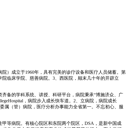
）成立于1960年，具有完美的诊疗设备和医疗人员储蓄。第
学院临床学院、慈善病院。3、西医院，颠末几十年的开辟立
类齐备的学科系统、讲授、科研平台，病院秉承“博施济众、广
egeHospital，病院步入成长快车道。2、立病院，病院成长
委委属（管）病院，医疗分析办事能力全省第一。不忘初心、服
甲等病院。有核心院区和东院两个院区，DSA，是新中国成