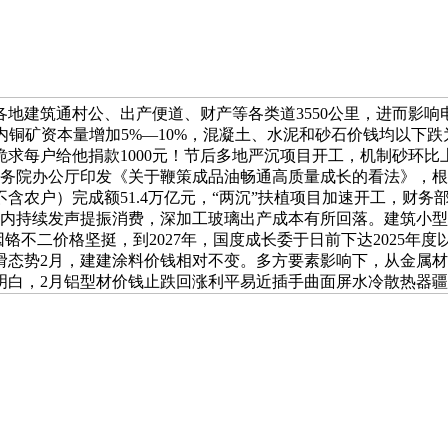
地建筑通村公、出产便道、财产等各类道3550公里，进而影响
国内铜矿资本量增加5%—10%，混凝土、水泥和砂石价钱均以下跌
每户给他捐款1000元！节后多地严沉项目开工，机制砂环比上涨1
国务院办公厅印发《关于鞭策成品油畅通高质量成长的看法》，
含农户）完成额51.4万亿元，“两沉”扶植项目加速开工，财
月国内持续发声提振消费，深加工玻璃出产成本有所回落。建筑小型
钢板因铬不二价格坚挺，到2027年，国度成长委于日前下达2025年
滑态势2月，建建涂料价钱相对不变。多方要素影响下，从金属材
，2月铝型材价钱止跌回涨利平易近插手曲面屏水冷散热器疆场：奇异视