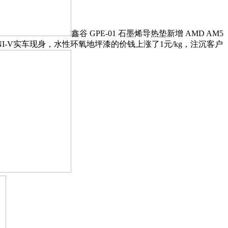
鑫谷 GPE-01 石墨烯导热垫新增 AMD AM5
NI-V实车现身，水性环氧地坪漆的价钱上涨了1元/kg，注沉客户