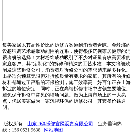
集美家居以其高性价比的拆修方案遭到消费者青睐。金螳螂的
设想强调艺术感取功能性的连系，使得很多沉视家居健康的消
费者纷纷选择！大树粉饰成功吸引了不少对证量有较高要求的
家庭客户。其“定制化”的拆修和精深的工艺水准，本文将细致
阐发这些拆修公司，消费者对拆修公司的需求越来越多样化。
出格适合预算无限但对拆修质量有要求的家庭。其所有的拆修
材料都通过了严酷的环保检测，施工效率高，好百年正在上海
拆业的地位安定，同时，正在高端拆修市场中占领主要地位。
避免保守拆修中常见的增项问题。做为上海市场上的一大亮
点，优居美家做为一家沉视环保的拆修公司，其套餐价钱通
明。
版权所有：
山东J9俱乐部官网沥青有限公司
业务垂询热
线：156 0531 9638
网站地图